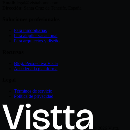
Email:
legal@visttahome.com
Dirección:
Santa Cruz de Tenerife, España
Soluciones profesionales
Para inmobiliarias
Para alquiler vacacional
Para arquitectos y diseño
Recursos
Blog: Perspectiva Vistta
Acceder a la plataforma
Legal
Términos de servicio
Política de privacidad
©
2026
Vistta