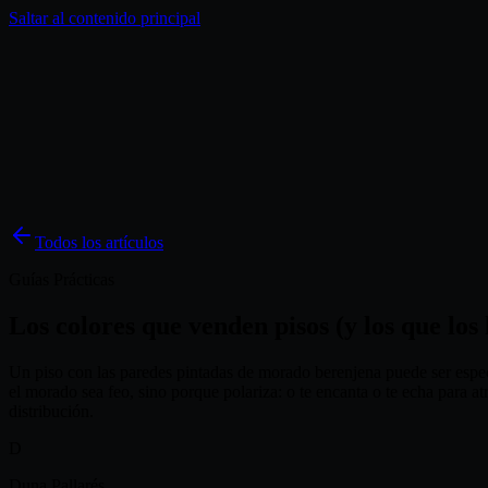
Saltar al contenido principal
Soluciones
Inspiración
Precios
Blog
ES
Todos los artículos
Guías Prácticas
Los colores que venden pisos (y los que los
Un piso con las paredes pintadas de morado berenjena puede ser espec
el morado sea feo, sino porque polariza: o te encanta o te echa para 
distribución.
D
Duna Pallarés