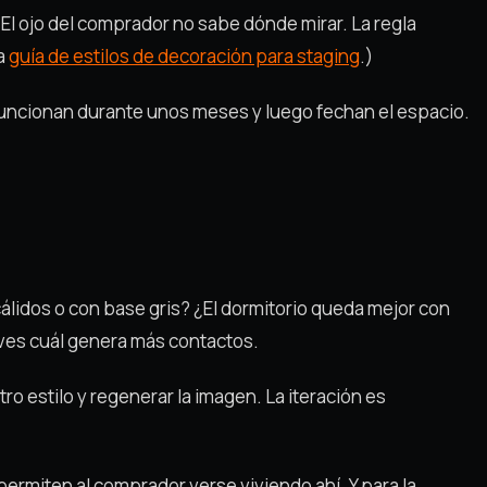
 El ojo del comprador no sabe dónde mirar. La regla
ra
guía de estilos de decoración para staging
.)
a funcionan durante unos meses y luego fechan el espacio.
cálidos o con base gris? ¿El dormitorio queda mejor con
 ves cuál genera más contactos.
tro estilo y regenerar la imagen. La iteración es
ermiten al comprador verse viviendo ahí. Y para la