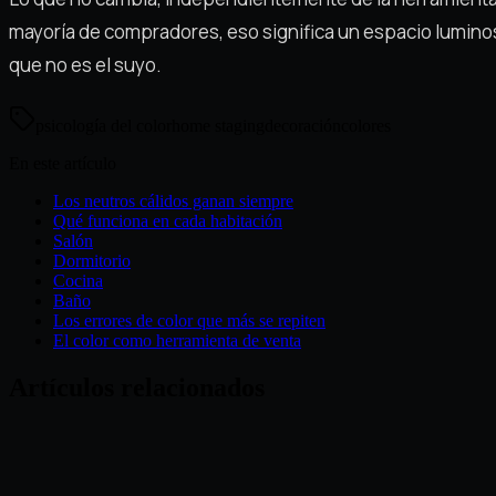
mayoría de compradores, eso significa un espacio luminos
que no es el suyo.
psicología del color
home staging
decoración
colores
En este artículo
Los neutros cálidos ganan siempre
Qué funciona en cada habitación
Salón
Dormitorio
Cocina
Baño
Los errores de color que más se repiten
El color como herramienta de venta
Artículos relacionados