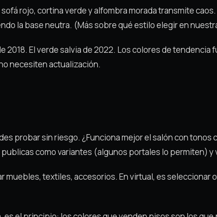
 sofá rojo, cortina verde y alfombra morada transmite caos.
yendo la base neutra. (Más sobre qué estilo elegir en nuest
l de 2018. El verde salvia de 2022. Los colores de tendenci
no necesiten actualización.
edes probar sin riesgo. ¿Funciona mejor el salón con tonos 
 publicas como variantes (algunos portales lo permiten) y
r muebles, textiles, accesorios. En virtual, es seleccionar o
s el principio: los colores que venden pisos son los que p