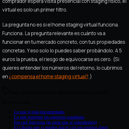
comprador espera visita presencial con staging físico, el
virtual es solo un primer filtro.
La pregunta no es si el home staging virtual funciona.
Funciona. La pregunta relevante es cuánto va a
funcionar en tu mercado concreto, con tus propiedades
concretas. Y eso solo lo puedes saber probándolo. A 5
euros la prueba, el riesgo de equivocarse es cero. (Si
quieres entender los números del retorno, lo cubrimos
en
¿compensa el home staging virtual?
.)
home staging virtual
venta rápida
estadísticas
conversión
En este artículo
Lo que sí está documentado
Lo que reportan las agencias españolas
Por qué funciona (la parte que sí entendemos)
El cálculo que sí puedes hacer con tus propios datos