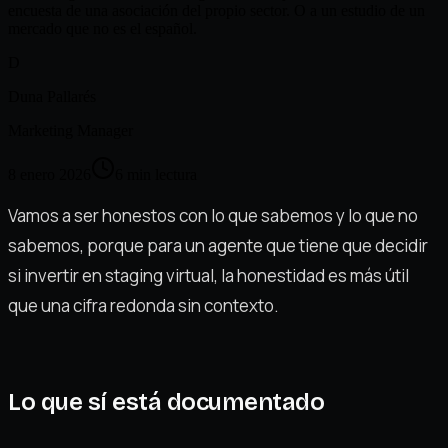
encuesta de una asociación del propio sector. O a un estudio de un
mercado que no es el español.
D
Duna Pallarés
Marketing Manager
8 enero 2026
6
min lectura
Vamos a ser honestos con lo que sabemos y lo que no
sabemos, porque para un agente que tiene que decidir
si invertir en staging virtual, la honestidad es más útil
que una cifra redonda sin contexto.
Lo que sí está documentado